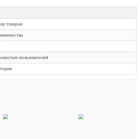
ор товаров
енничества
у
сностью пользователей
итория