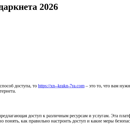
даркнета 2026
способ доступа, то
https://xn--krakn-7ra.com
– это то, что вам нуж
тернета.
предлагающая доступ к различным ресурсам и услугам. Эта плат
но понять, как правильно настроить доступ и какие меры безопа