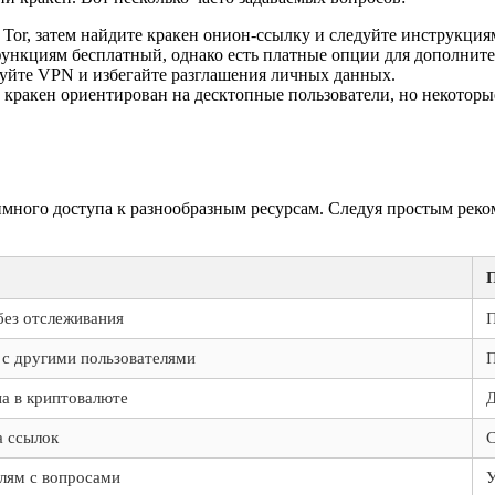
Tor, затем найдите кракен онион-ссылку и следуйте инструкциям
ункциям бесплатный, однако есть платные опции для дополните
уйте VPN и избегайте разглашения личных данных.
 кракен ориентирован на десктопные пользователи, но некотор
много доступа к разнообразным ресурсам. Следуя простым реко
без отслеживания
П
с другими пользователями
П
а в криптовалюте
Д
а ссылок
С
лям с вопросами
У