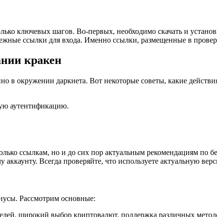
олько ключевых шагов. Во-первых, необходимо скачать и установи
дежные ссылки для входа. Именно ссылки, размещенные в прове
ании кракен
бенно в окружении даркнета. Вот некоторые советы, какие дейст
ную аутентификацию.
лько ссылкам, но и до сих пор актуальным рекомендациям по бе
у аккаунту. Всегда проверяйте, что используете актуальную ве
нусы. Рассмотрим основные:
елей, широкий выбор криптовалют, поддержка различных метод