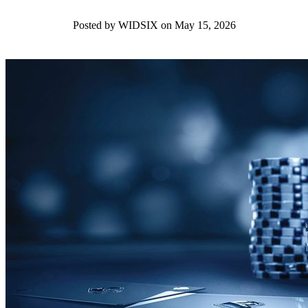
Posted by WIDSIX on May 15, 2026