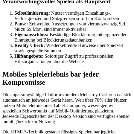
Verantwortungsvolles Spielen als Hauptwert
Selbstlimitierung:
Nutzer vermögen Einzahlungs-,
Verlustgrenzen und Satzgrenzen sofort im Konto setzen
Pause:
Zeitweilige Aussetzungen von vierundzwanzig Std.
bis zu 6x Mon. sind immer aktivierbar
Eigenausschluss:
Beständige Blockierung mit ergänzender
Eintragung bei Blockierungsdatenbanken
Reality-Check:
Wiederkehrende Hinweise über Spielzeit
sowie gespielte Summen
Hilfsangebote:
Sofortiger Zugriff zu professionellen
Hilfsorganisationen über die Website
Mobiles Spielerlebnis bar jeder
Kompromisse
Die anpassungsfähige Platform von dem Mellstroy Casino passt sich
automatisch an jedwedes Gerät heran. Weit über 70% aller Nutzer
nutzen Mobiltelefone oder Tablet-Computer, weswegen wir
speziellen Schwerpunkt auf Mobil- Optimierung platzieren.
Jedwede Eigenschaften der Desktop-Version sind verfügbar ebenso
mobil gänzlich zur Nutzung.
Die HTML5-Technik gestattet flüssiges Spielen bar jegliche