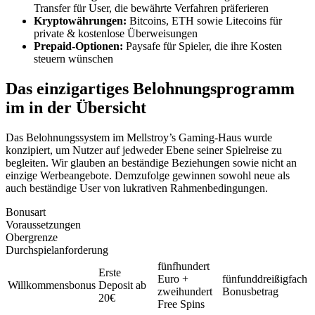
Transfer für User, die bewährte Verfahren präferieren
Kryptowährungen:
Bitcoins, ETH sowie Litecoins für
private & kostenlose Überweisungen
Prepaid-Optionen:
Paysafe für Spieler, die ihre Kosten
steuern wünschen
Das einzigartiges Belohnungsprogramm
im in der Übersicht
Das Belohnungssystem im Mellstroy’s Gaming-Haus wurde
konzipiert, um Nutzer auf jedweder Ebene seiner Spielreise zu
begleiten. Wir glauben an beständige Beziehungen sowie nicht an
einzige Werbeangebote. Demzufolge gewinnen sowohl neue als
auch beständige User von lukrativen Rahmenbedingungen.
Bonusart
Voraussetzungen
Obergrenze
Durchspielanforderung
fünfhundert
Erste
Euro +
fünfunddreißigfach
Willkommensbonus
Deposit ab
zweihundert
Bonusbetrag
20€
Free Spins